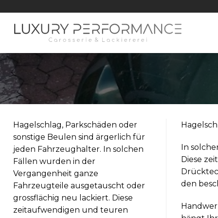
Zum
Inhalt
springen
Hagelschlag, Parkschäden oder
Hagelschl
sonstige Beulen sind ärgerlich für
In solche
jeden Fahrzeughalter. In solchen
Diese zei
Fällen wurden in der
Drücktec
Vergangenheit ganze
den besc
Fahrzeugteile ausgetauscht oder
grossflächig neu lackiert. Diese
Handwerkl
zeitaufwendigen und teuren