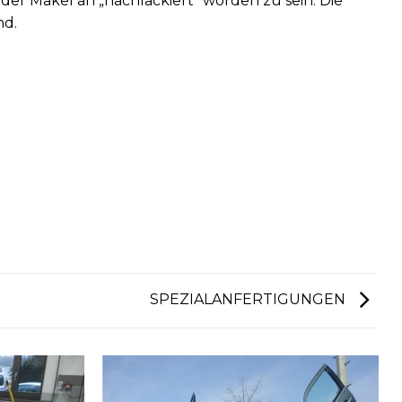
der Makel an „nachlackiert“ worden zu sein. Die
nd.
SPEZIALANFERTIGUNGEN