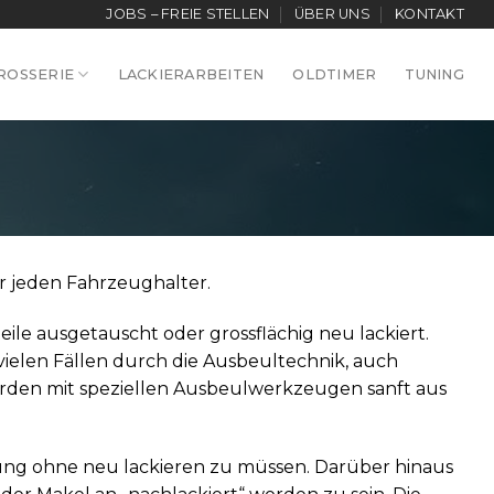
JOBS – FREIE STELLEN
ÜBER UNS
KONTAKT
ROSSERIE
LACKIERARBEITEN
OLDTIMER
TUNING
r jeden Fahrzeughalter.
le ausgetauscht oder grossflächig neu lackiert.
vielen Fällen durch die Ausbeultechnik, auch
rden mit speziellen Ausbeulwerkzeugen sanft aus
zung ohne neu lackieren zu müssen. Darüber hinaus