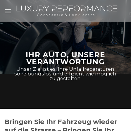
Zum
Inhalt
springen
IHR AUTO, UNSERE
VERANTWORTUNG
Unser Ziel ist es, Ihre Unfallreparaturen
so reibungslos und effizient wie möglich
zu gestalten.
Bringen Sie Ihr Fahrzeug wieder
auf die Strasse – Bringen Sie Ihr